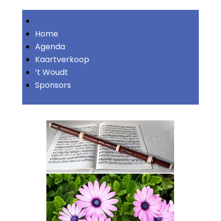
Home
Agenda
Kaartverkoop
’t Woudt
Sponsors